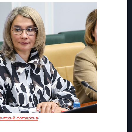
нтский фотоархив
/