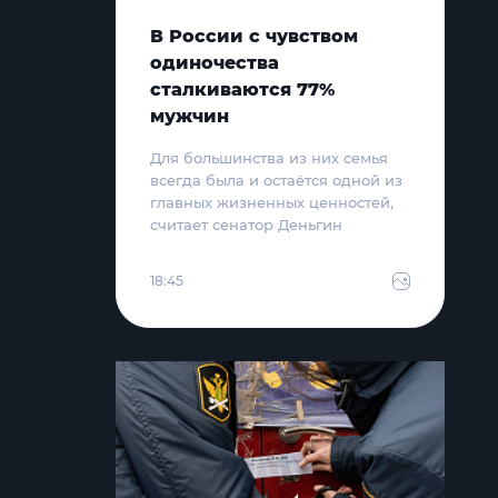
В России с чувством
одиночества
сталкиваются 77%
мужчин
Для большинства из них семья
всегда была и остаётся одной из
главных жизненных ценностей,
считает сенатор Деньгин
18:45