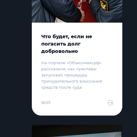
Что будет, если не
погасить долг
добровольно
На портале «Объясняем.рф»
рассказали, как приставы
запускают процедуру
принудительного взыскания
средств после суда
18:05