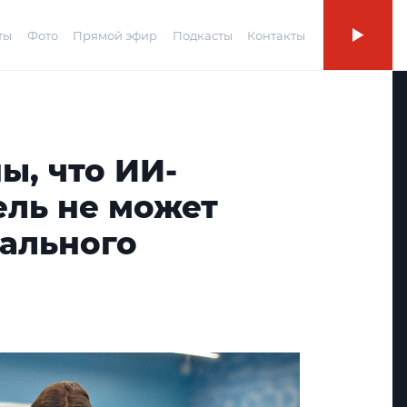
ты
Фото
Прямой эфир
Подкасты
Контакты
ы, что ИИ-
ель не может
еального