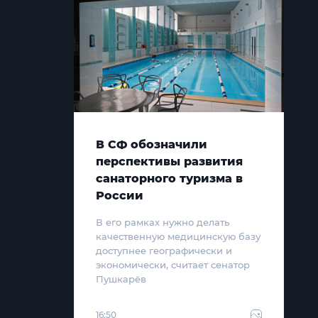
В СФ обозначили
перспективы развития
санаторного туризма в
России
В его рамках нужно делать
качественную медицинскую базу
доступнее географически и
экономически, считает сенатор
Пушкарёв
16:50