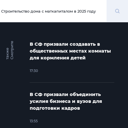
Поиск
Строительство дома с маткапиталом в 2025 году
00:00
С
м
о
т
и
т
е
т
а
к
ж
В СФ призвали создавать в
р
е
общественных местах комнаты
для кормления детей
17:30
В СФ призвали объединить
усилия бизнеса и вузов для
подготовки кадров
13:55