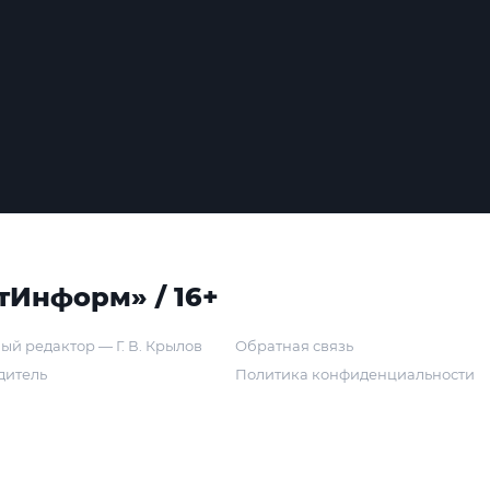
тИнформ» / 16+
ый редактор — Г. В. Крылов
Обратная связь
дитель
Политика конфиденциальности