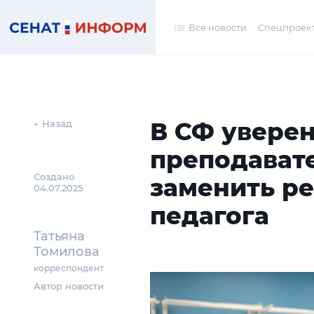
Все новости
Спецпроек
В СФ уверен
← Назад
преподават
Создано
заменить р
04.07.2025
педагога
Татьяна
Томилова
корреспондент
Автор новости