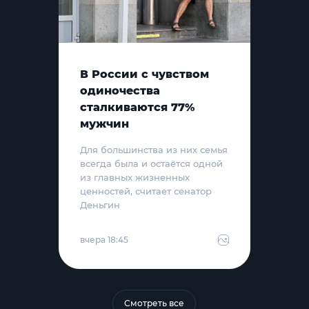
В России с чувством
одиночества
сталкиваются 77%
мужчин
Для большинства из них семья
всегда была и остаётся одной
из главных жизненных
ценностей, считает сенатор
Деньгин
вчера 18:45
Смотреть все