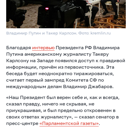
Владимир Путин и Такер Карлсон. Фото: kremlin.ru
Благодаря
интервью
Президента РФ Владимира
Путина американскому журналисту Такеру
Карлсону на Западе появился доступ к правдивой
информации, причём из первоисточника. Эта
беседа будет неоднократно тиражироваться,
считает первый зампред Комитета СФ по
международным делам Владимир Джабаров.
«Наш Президент был верен себе и, как и всегда,
сказал правду, ничего не скрывая, не
приукрашивая, и был предельно откровенен в
своих ответах журналисту», — сказал сенатор в
пресс-центре
«Парламентской газеты»
.