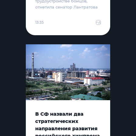
трудоустройстве бойцов,
отметила сенатор Лантратова
13:35
В СФ назвали два
стратегических
направления развития
российского химпрома