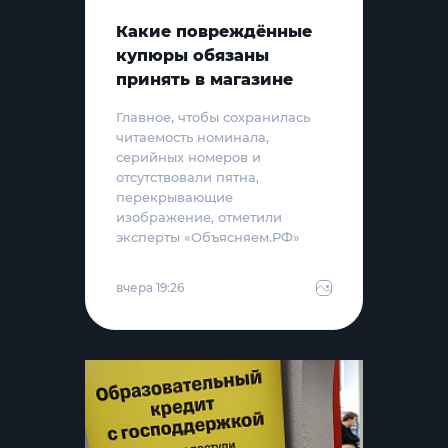
Какие повреждённые
купюры обязаны
принять в магазине
Главное, чтобы сохранилась
читаемость номинала,
серийных номеров и
отсутствовали пятна,
перекрывающие
изображение, отметили
эксперты «Объясняем.РФ»
вчера 19:26