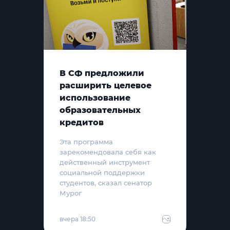
В СФ предложили
расширить целевое
использование
образовательных
кредитов
Эта программа
зарекомендовала себя как
действенный инструмент
социальной поддержки
студентов, сказал сенатор
Мурог
вчера 18:50