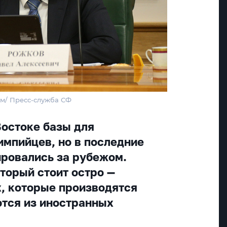
рм/ Пресс-служба СФ
Востоке базы для
импийцев, но в последние
ировались за рубежом.
торый стоит остро —
х, которые производятся
ются из иностранных