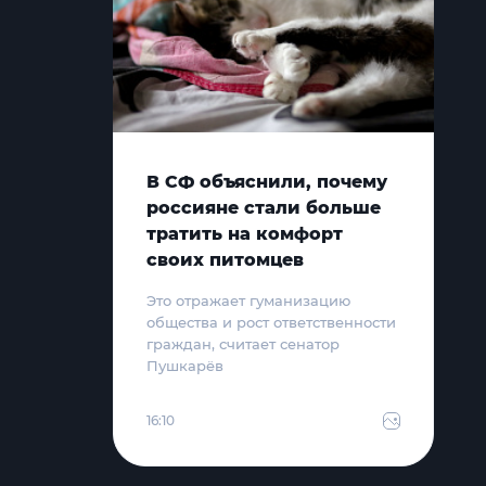
В СФ объяснили, почему
россияне стали больше
тратить на комфорт
своих питомцев
Это отражает гуманизацию
общества и рост ответственности
граждан, считает сенатор
Пушкарёв
16:10