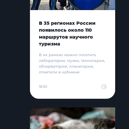
В 35 регионах России
появилось около 110
маршрутов научного
туризма
В их рамках можно посетить
лаборатории, музеи, технопарки,
обсерватории, планетарии,
отметили в кабмине
16:50