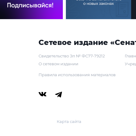
Сетевое издание «Сена
Свидетельство Эл № ФС77-79212
Главн
О сетевом издании
Учре
Правила использования материалов
Карта сайта