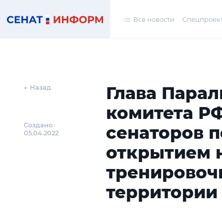
Все новости
Спецпроек
Глава Пара
← Назад
комитета Р
Создано
сенаторов п
05.04.2022
открытием 
тренировоч
территории