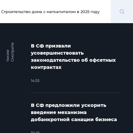
Поиск
Строительство дома с маткапиталом в 2025 году
00:00
С
м
о
т
и
т
е
т
а
к
ж
В СФ призвали
р
е
усовершенствовать
законодательство об офсетных
контрактах
14:55
В СФ предложили ускорить
введение механизма
добанкротной санации бизнеса
10:26