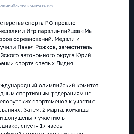
алимпийского комитета РФ
нистерстве спорта РФ прошло
медалями Игр паралимпийцев «Мы
торов соревнований. Медали и
лучили Павел Рожков, заместитель
йского автономного округа Юрий
рации спорта слепых Лидия
еждународный олимпийский комитет
дным спортивным федерациям не
белорусских спортсменов к участию
ваниях. Затем, 2 марта, команды
и допущены к участию в
днако, спустя 17 часов
ийский комитет изменил свое