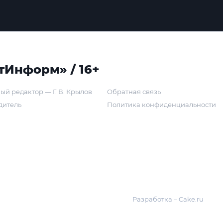
тИнформ» / 16+
ый редактор — Г. В. Крылов
Обратная связь
дитель
Политика конфиденциальности
Разработка – Cake.ru