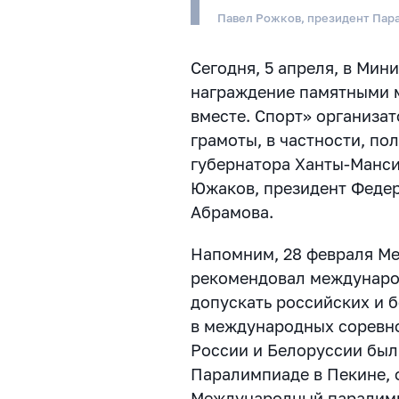
Павел Рожков, президент Пар
Сегодня, 5 апреля, в Ми
награждение памятными 
вместе. Спорт» организа
грамоты, в частности, по
губернатора Ханты-Манси
Южаков, президент Феде
Абрамова.
Напомним, 28 февраля М
рекомендовал междунаро
допускать российских и 
в международных соревно
России и Белоруссии был
Паралимпиаде в Пекине, о
Международный паралимп