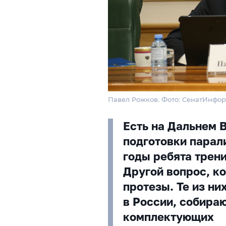
Павел Рожков. Фото: СенатИнфо
Есть на Дальнем 
подготовки парал
годы ребята трен
Другой вопрос, ко
протезы. Те из ни
в России, собира
комплектующих