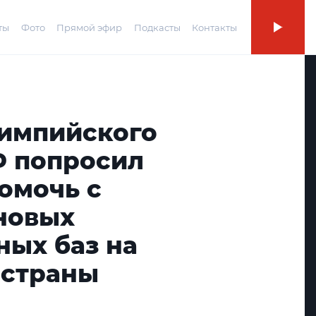
ты
Фото
Прямой эфир
Подкасты
Контакты
лимпийского
Ф попросил
омочь с
новых
ных баз на
 страны