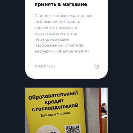
принять в магазине
Главное, чтобы сохранилась
читаемость номинала,
серийных номеров и
отсутствовали пятна,
перекрывающие
изображение, отметили
эксперты «Объясняем.РФ»
вчера 19:26