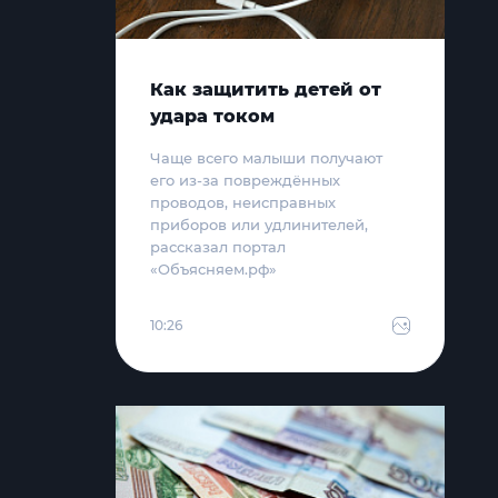
Как защитить детей от
удара током
Чаще всего малыши получают
его из-за повреждённых
проводов, неисправных
приборов или удлинителей,
рассказал портал
«Объясняем.рф»
10:26