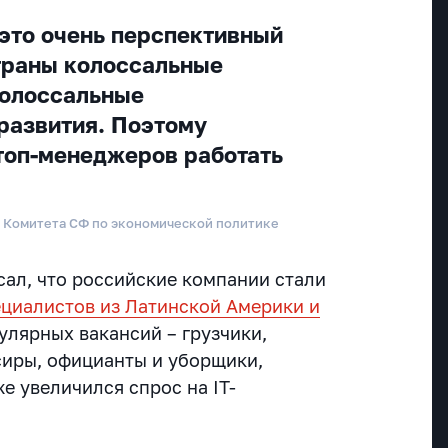
 это очень перспективный
траны колоссальные
колоссальные
развития. Поэтому
топ-менеджеров работать
д Комитета СФ по экономической политике
ал, что российские компании стали
ециалистов из Латинской Америки и
улярных вакансий – грузчики,
сиры, официанты и уборщики,
е увеличился спрос на IT-