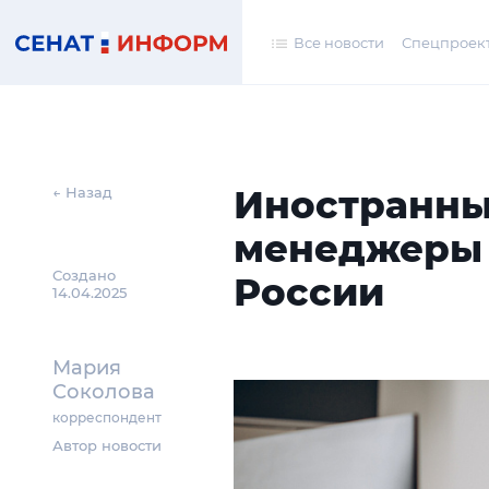
Все новости
Спецпроек
Иностранны
← Назад
менеджеры х
Создано
России
14.04.2025
Мария
Соколова
корреспондент
Автор новости