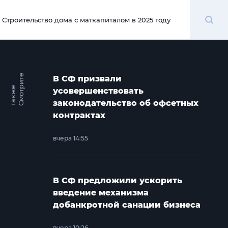
Поиск
Строительство дома с маткапиталом в 2025 году
00:00
С
м
о
т
и
т
е
т
а
к
ж
В СФ призвали
р
е
усовершенствовать
законодательство об офсетных
контрактах
вчера 14:55
В СФ предложили ускорить
введение механизма
добанкротной санации бизнеса
вчера 10:26