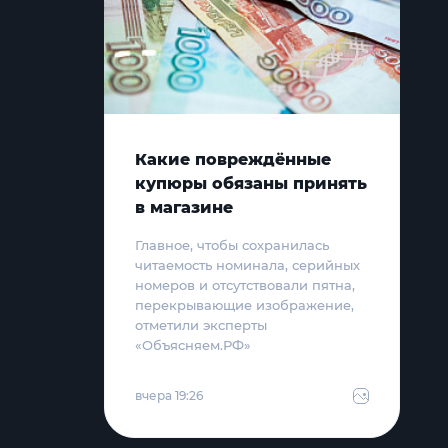
Какие повреждённые
купюры обязаны принять
в магазине
Главное, чтобы сохранилась
читаемость номинала, серийных
номеров и отсутствовали пятна,
перекрывающие изображение,
отметили эксперты
«Объясняем.РФ»
вчера 19:26