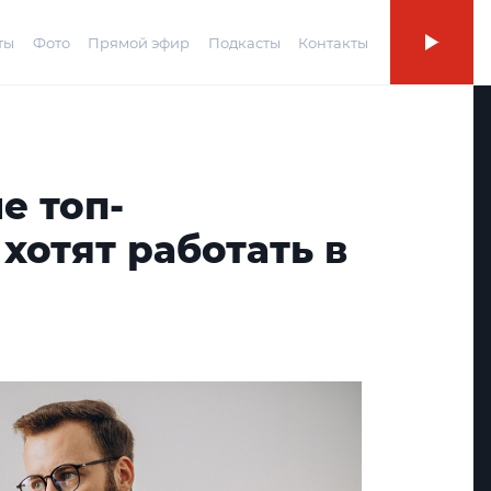
ты
Фото
Прямой эфир
Подкасты
Контакты
е топ-
отят работать в