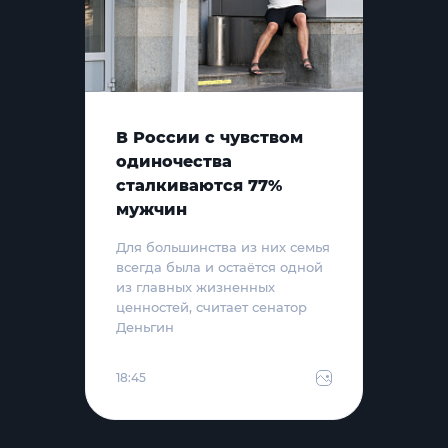
В России с чувством
одиночества
сталкиваются 77%
мужчин
Для большинства из них семья
всегда была и остаётся одной
из главных жизненных
ценностей, считает сенатор
Деньгин
18:45