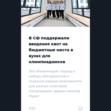
В СФ поддержали
введение квот на
бюджетные места в
вузах для
олимпиадников
Это сбалансирует подход к
набору абитуриентов и
сохранит равные возможности
для разных категорий
поступающих, уверен сенатор
Мурог
11:50