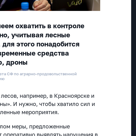
еем охватить в контроле
но, учитывая лесные
 для этого понадобится
временные средства
р, дроны
ета СФ по аграрно-продовольственной
нию
лесов, например, в Красноярске и
ны». И нужно, чтобы хватило сил и
вленные мероприятия.
елом меры, предложенные
т оперативно выявлять нарушения в