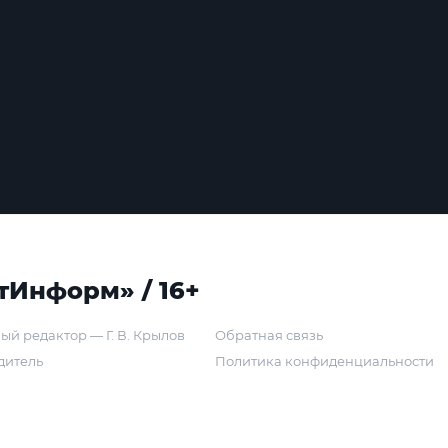
тИнформ» / 16+
ый редактор — Г. В. Крылов
Обратная связь
дитель
Политика конфиденциальности