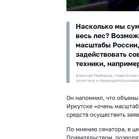
Насколько мы сум
весь лес? Возмож
масштабы России,
задействовать со
техники, наприме
Алексей Майоров, глава Комит
политике и природопользова
Он напомнил, что объемы 
Иркутске «очень масштаб
средств осуществить зая
По мнению сенатора, в ц
Правительством, позволя