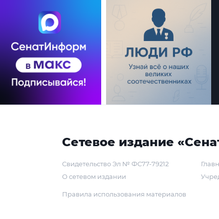
Сетевое издание «Сена
Свидетельство Эл № ФС77-79212
Главн
О сетевом издании
Учре
Правила использования материалов