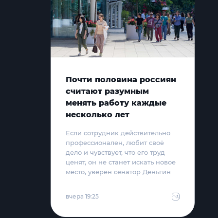
Почти половина россиян
считают разумным
менять работу каждые
несколько лет
Если сотрудник действительно
профессионален, любит своё
дело и чувствует, что его труд
ценят, он не станет искать новое
место, уверен сенатор Деньгин
вчера 19:25