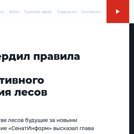
ты
Фото
Прямой эфир
Подкасты
Контакты
ердил правила
тивного
ия лесов
тве лесов будущее за новыми
ние «СенатИнформ» высказал глава