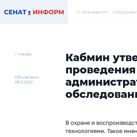
Все новости
Спецпроек
Кабмин утв
← Назад
проведения
Обновлено
администра
29.11.2021
обследован
В охране и воспроизводс
технологиями. Такое мне