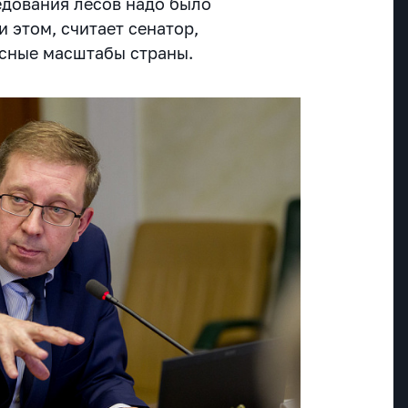
дования лесов надо было
и этом, считает сенатор,
сные масштабы страны.