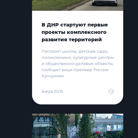
В ДНР стартуют первые
проекты комплексного
развития территорий
Построят школы, детские сады,
поликлиники, культурные центры
и общественно-деловые объекты,
сообщил вице-премьер России
Хуснуллин
вчера 20:10