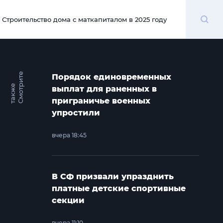
Поиск
Строительство дома с маткапиталом в 2025 году
00:00
С
м
о
т
и
т
е
т
а
к
ж
Порядок единовременных
р
е
выплат для раненных в
приграничье военных
упростили
вчера 18:45
В СФ призвали упразднить
платные детские спортивные
секции
вчера 11:10