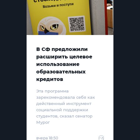
В СФ предложили
расширить целевое
использование
образовательных
кредитов
Эта программа
зарекомендовала себя как
действенный инструмент
социальной поддержки
студентов, сказал сенатор
Мурог
вчера 18:50