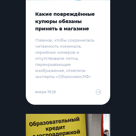
Какие повреждённые
купюры обязаны
принять в магазине
Главное, чтобы сохранилась
читаемость номинала,
серийных номеров и
отсутствовали пятна,
перекрывающие
изображение, отметили
эксперты «Объясняем.РФ»
вчера 19:26