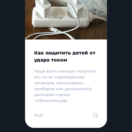
Как защитить детей от
удара током
Чаще всего малыши получают
его из-за повреждённых
проводов, неисправных
приборов или удлинителей,
рассказал портал
«Объясняем.рф»
10:26