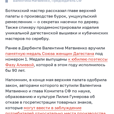
Валентина Матвиенко, Председатель СФ
Ботлихский мастер рассказал главе верхней
палаты о производстве бурок, унцукульский
ремесленник — о секретах насечки по дереву.
Также спикеру продемонстрировали изделия
уникальной дагестанской вышивки и кубачинских
мастеров по серебру.
Ранее в Дербенте Валентине Матвиенко вручили
памятную медаль Союза женщин Дагестана
под
номером 1. Медали выпущены
к юбилею поэтессы
Фазу Алиевой
, которой в этом году исполнилось
бы 90 лет.
Напомним, в конце мая верхняя палата одобрила
закон, авторами которого вступили Валентина
Матвиенко и глава Комитета СФ по науке,
образованию и культуре Лилия Гумерова об
отказе в госрегистрации товарных знаков,
которые
могут ввести в заблуждение
потребителей относительно места производства