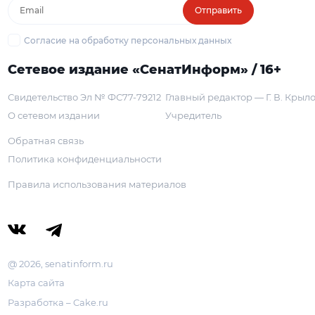
Отправить
Согласие на обработку персональных данных
Сетевое издание «СенатИнформ» / 16+
Свидетельство Эл № ФС77-79212
Главный редактор — Г. В. Крыл
О сетевом издании
Учредитель
Обратная связь
Политика конфиденциальности
Правила использования материалов
@ 2026, senatinform.ru
Карта сайта
Разработка – Cake.ru