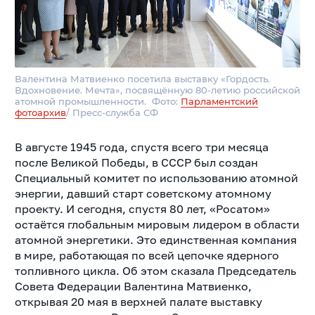
Валентина Матвиенко посетила выставку «Гордость.
Вдохновение. Мечта», посвящённую 80-летию российской
атомной промышленности. Фото:
Парламентский
фотоархив
/ Пресс-служба СФ
В августе 1945 года, спустя всего три месяца
после Великой Победы, в СССР был создан
Специальный комитет по использованию атомной
энергии, давший старт советскому атомному
проекту. И сегодня, спустя 80 лет, «Росатом»
остаётся глобальным мировым лидером в области
атомной энергетики. Это единственная компания
в мире, работающая по всей цепочке ядерного
топливного цикла. Об этом сказала Председатель
Совета Федерации Валентина Матвиенко,
открывая 20 мая в верхней палате выставку