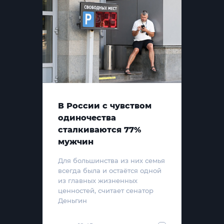
В России с чувством
одиночества
сталкиваются 77%
мужчин
Для большинства из них семья
всегда была и остаётся одной
из главных жизненных
ценностей, считает сенатор
Деньгин