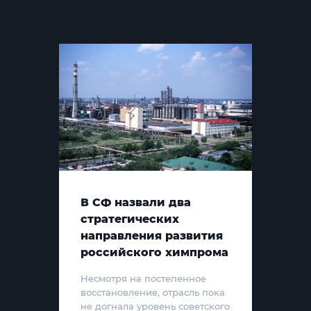
В СФ назвали два
стратегических
направления развития
российского химпрома
Несмотря на постепенное
восстановление, отрасль пока
не догнала уровень советского