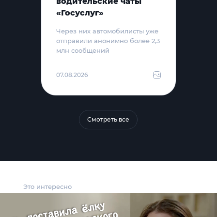
водительские чаты
«Госуслуг»
Через них автомобилисты уже
отправили анонимно более 2,3
млн сообщений
07.08.2026
Смотреть все
Это интересно