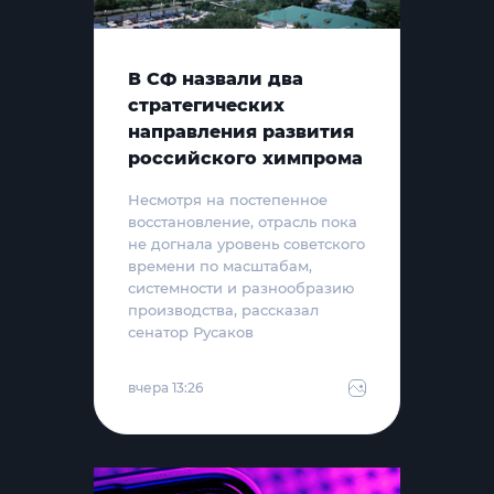
В СФ назвали два
стратегических
направления развития
российского химпрома
Несмотря на постепенное
восстановление, отрасль пока
не догнала уровень советского
времени по масштабам,
системности и разнообразию
производства, рассказал
сенатор Русаков
вчера 13:26