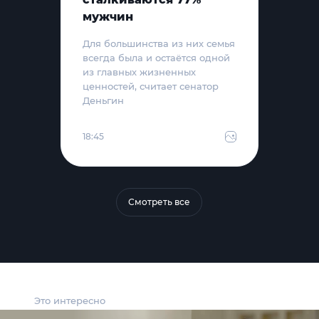
мужчин
Для большинства из них семья
всегда была и остаётся одной
из главных жизненных
ценностей, считает сенатор
Деньгин
18:45
Смотреть все
Это интересно