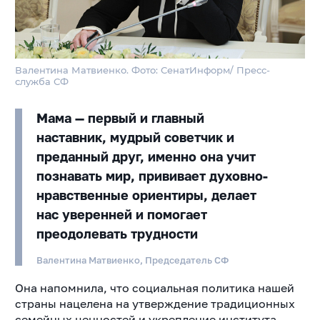
Валентина Матвиенко. Фото: СенатИнформ/ Пресс-
служба СФ
Мама — первый и главный
наставник, мудрый советчик и
преданный друг, именно она учит
познавать мир, прививает духовно-
нравственные ориентиры, делает
нас уверенней и помогает
преодолевать трудности
Валентина Матвиенко, Председатель СФ
Она напомнила, что социальная политика нашей
страны нацелена на утверждение традиционных
семейных ценностей и укрепление института