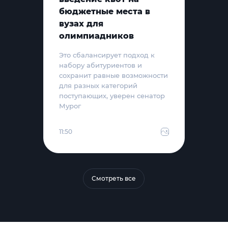
бюджетные места в
вузах для
олимпиадников
Это сбалансирует подход к
набору абитуриентов и
сохранит равные возможности
для разных категорий
поступающих, уверен сенатор
Мурог
11:50
Смотреть все