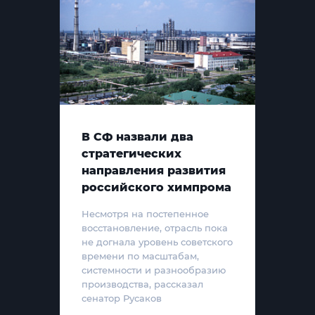
В СФ назвали два
стратегических
направления развития
российского химпрома
Несмотря на постепенное
восстановление, отрасль пока
не догнала уровень советского
времени по масштабам,
системности и разнообразию
производства, рассказал
сенатор Русаков