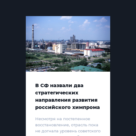
В СФ назвали два
стратегических
направления развития
российского химпрома
Несмотря на постепенное
восстановление, отрасль пока
не догнала уровень советского