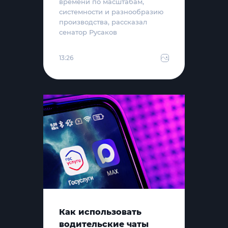
времени по масштабам,
системности и разнообразию
производства, рассказал
сенатор Русаков
13:26
Как использовать
водительские чаты