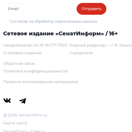
Отправить
Согласие на обработку персональных данных
Сетевое издание «СенатИнформ» / 16+
Свидетельство Эл № ФС77-79212
Главный редактор — Г. В. Крыл
О сетевом издании
Учредитель
Обратная связь
Политика конфиденциальности
Правила использования материалов
@ 2026, senatinform.ru
Карта сайта
Разработка – Cake.ru