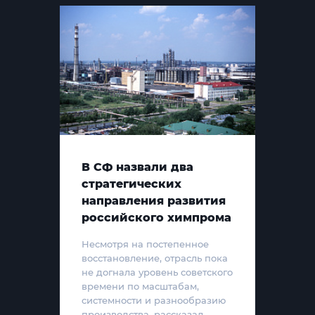
В СФ назвали два
стратегических
направления развития
российского химпрома
Несмотря на постепенное
восстановление, отрасль пока
не догнала уровень советского
времени по масштабам,
системности и разнообразию
производства, рассказал