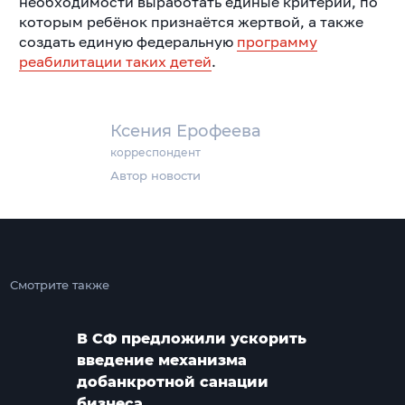
необходимости выработать единые критерии, по
которым ребёнок признаётся жертвой, а также
создать единую федеральную
программу
реабилитации таких детей
.
Ксения Ерофеева
корреспондент
Автор новости
Смотрите также
В СФ предложили ускорить
введение механизма
добанкротной санации
бизнеса