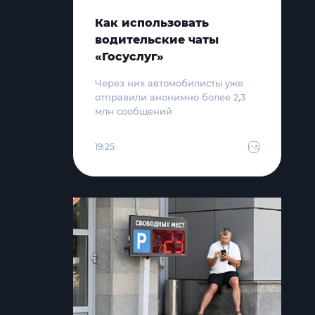
Как использовать
водительские чаты
«Госуслуг»
Через них автомобилисты уже
отправили анонимно более 2,3
млн сообщений
19:25