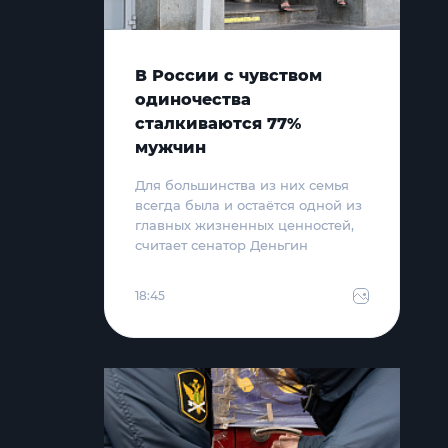
В России с чувством
одиночества
сталкиваются 77%
мужчин
Для большинства из них семья
всегда была и остаётся одной из
главных жизненных ценностей,
считает сенатор Деньгин
18:45