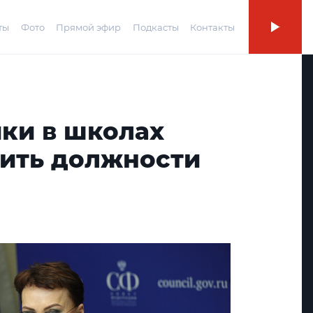
ты
Фото
Прямой эфир
Подкасты
Контакты
ки в школах
чить должности