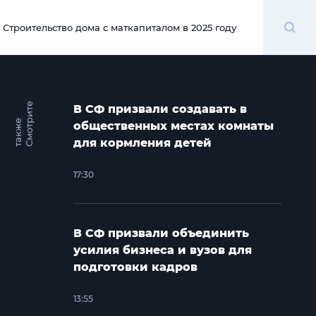
Поиск
Строительство дома с маткапиталом в 2025 году
00:00
С
м
о
т
и
т
е
т
а
к
ж
В СФ призвали создавать в
р
е
общественных местах комнаты
для кормления детей
17:30
В СФ призвали объединить
усилия бизнеса и вузов для
подготовки кадров
13:55