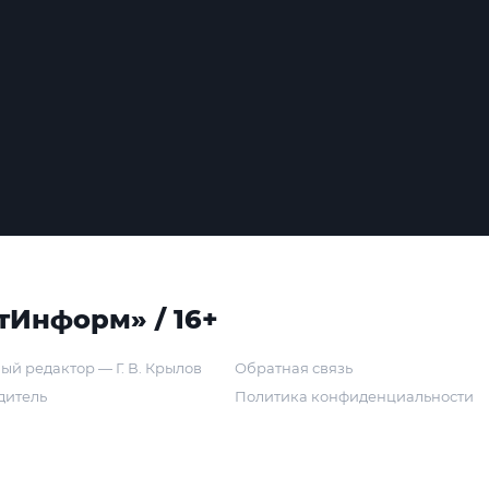
тИнформ» / 16+
ый редактор — Г. В. Крылов
Обратная связь
дитель
Политика конфиденциальности