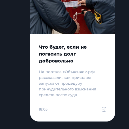
Что будет, если не
погасить долг
добровольно
На портале «Объясняем.рф»
рассказали, как приставы
запускают процедуру
принудительного взыскания
средств после суда
18:05