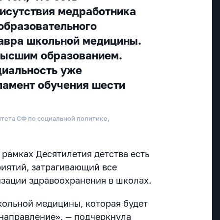
исутствия медработника
 образовательного
авра школьной медицины.
высшим образованием.
циальность уже
ламент обучения шести
итета СФ по социальной политике,
 рамках Десятилетия детства есть
иятий, затрагивающий все
зации здравоохранения в школах.
кольной медицины, которая будет
направление», — подчеркнула