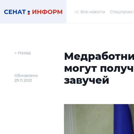
Все новости
Спецпроек
Медработни
← Назад
могут полу
Обновлено
завучей
29.11.2021