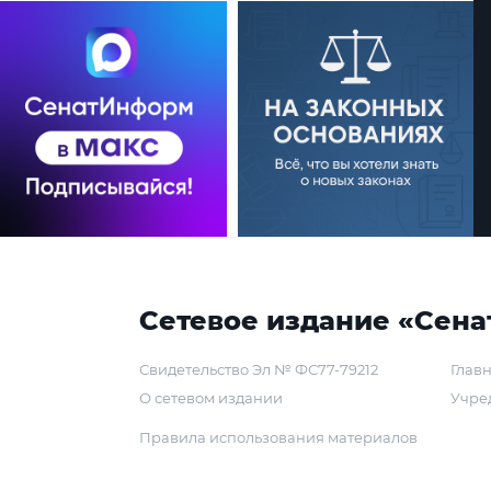
Сетевое издание «Сена
Свидетельство Эл № ФС77-79212
Главн
О сетевом издании
Учре
Правила использования материалов