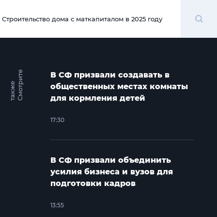
Поиск
Строительство дома с маткапиталом в 2025 году
00:00
С
м
о
т
и
т
е
т
а
к
ж
В СФ призвали создавать в
р
е
общественных местах комнаты
для кормления детей
17:30
В СФ призвали объединить
усилия бизнеса и вузов для
подготовки кадров
13:55