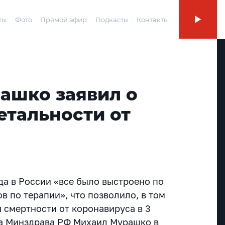
ты
Фото
Прямой эфир
Подкасты
Контакты
ашко заявил о
етальности от
да в России «все было выстроено по
 по терапии», что позволило, в том
 смертности от коронавируса в 3
ава Минздрава РФ Михаил Мурашко в