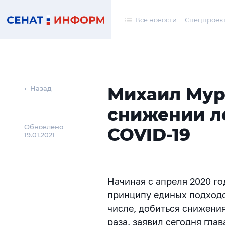
Все новости
Спецпроек
Михаил Мур
← Назад
снижении л
Обновлено
COVID-19
19.01.2021
Начиная с апреля 2020 го
принципу единых подходов
числе, добиться снижения
раза, заявил сегодня гл