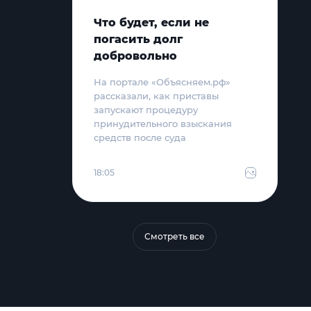
Что будет, если не
погасить долг
добровольно
На портале «Объясняем.рф»
рассказали, как приставы
запускают процедуру
принудительного взыскания
средств после суда
18:05
Смотреть все