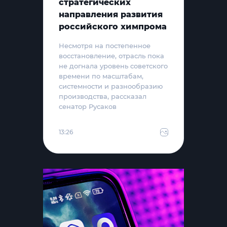
стратегических
направления развития
российского химпрома
Несмотря на постепенное
восстановление, отрасль пока
не догнала уровень советского
времени по масштабам,
системности и разнообразию
производства, рассказал
сенатор Русаков
13:26