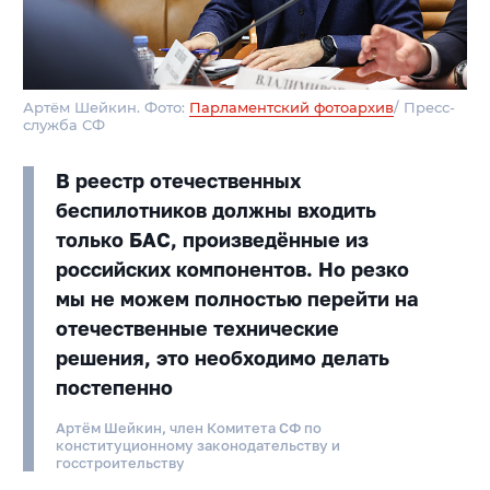
Артём Шейкин. Фото:
Парламентский фотоархив
/ Пресс-
служба СФ
В реестр отечественных
беспилотников должны входить
только БАС, произведённые из
российских компонентов. Но резко
мы не можем полностью перейти на
отечественные технические
решения, это необходимо делать
постепенно
Артём Шейкин, член Комитета СФ по
конституционному законодательству и
госстроительству