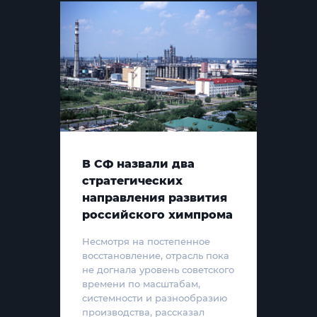
В СФ назвали два
стратегических
направления развития
российского химпрома
Несмотря на постепенное
восстановление, отрасль пока
не догнала уровень советского
времени по масштабам,
системности и разнообразию
производства, рассказал