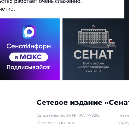
ьство работает очень слаженно,
чётко.
Сетевое издание «Сена
Свидетельство Эл № ФС77-79212
Главн
О сетевом издании
Учре