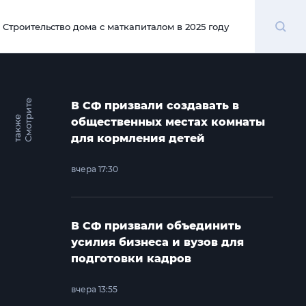
Поиск
Строительство дома с маткапиталом в 2025 году
00:00
С
м
о
т
и
т
е
т
а
к
ж
В СФ призвали создавать в
р
е
общественных местах комнаты
для кормления детей
вчера 17:30
В СФ призвали объединить
усилия бизнеса и вузов для
подготовки кадров
вчера 13:55