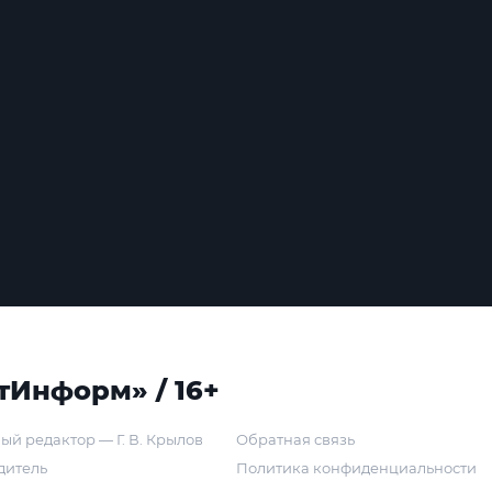
тИнформ» / 16+
ый редактор — Г. В. Крылов
Обратная связь
дитель
Политика конфиденциальности