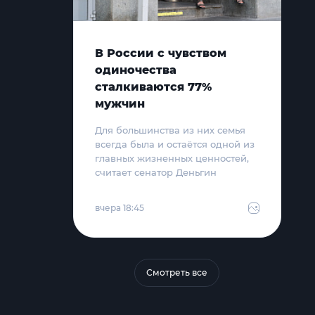
В России с чувством
одиночества
сталкиваются 77%
мужчин
Для большинства из них семья
всегда была и остаётся одной из
главных жизненных ценностей,
считает сенатор Деньгин
вчера 18:45
Смотреть все