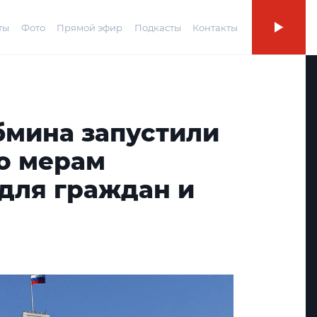
ты
Фото
Прямой эфир
Подкасты
Контакты
бмина запустили
по мерам
для граждан и