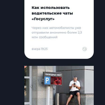
Как использовать
водительские чаты
«Госуслуг»
Через них автомобилисты уже
отправили анонимно более 2,3
млн сообщений
вчера 19:25