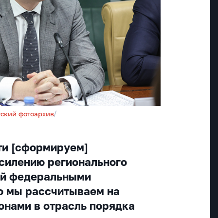
ский фотоархив
/
ти [сформируем]
силению регионального
ий федеральными
о мы рассчитываем на
онами в отрасль порядка