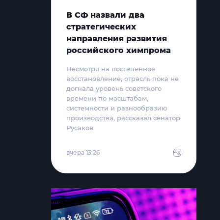
В СФ назвали два
стратегических
направления развития
российского химпрома
Несмотря на постепенное
восстановление, отрасль пока не
догнала уровень советского
времени по масштабам,
системности и разнообразию
производства, рассказал сенатор
Русаков
вчера 13:26