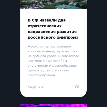
В СФ назвали два
стратегических
направления развития
российского химпрома
Несмотря на постепенное
восстановление, отрасль пока
не догнала уровень советского
времени по масштабам,
системности и разнообразию
производства, рассказал
сенатор Русаков
вчера 13:26