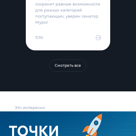
сохранит равные возможности
для разных категорий
поступающих, уверен сенатор
Мурог
11:50
Смотреть все
Это интересно