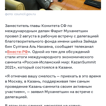
фото: council.gov.ru
Заместитель главы Комитета СФ по
международным делам Фарит Мухаметшин
провел 2 августа в рабочую встречу с делегацией
благотворительного фонда имени шейха Зайеда
бин Султана Аль Нахаяна, сообщает телеканал
«
Вместе-РФ
». Одной из тем для обсуждений
стали итоги международного экономического
саммита «Россия-Исламский мир: KazanSummit
2021», который состоялся в Казани.
«Я отмечаю вашу смелость — приехать в это время
в Москву, в Казань, поддерживая тем самым
проведение Казань-саммита своим активным
участием», — заявил Мухаметшин на встрече с
делегацией.
В этом году саммит, несмотря на ковид-