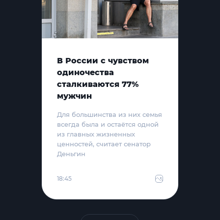
В России с чувством
одиночества
сталкиваются 77%
мужчин
Для большинства из них семья
всегда была и остаётся одной
из главных жизненных
ценностей, считает сенатор
Деньгин
18:45