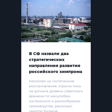
В СФ назвали два
стратегических
направления развития
российского химпрома
Несмотря на постепенное
восстановление, отрасль пока
не догнала уровень советского
времени по масштабам,
системности и разнообразию
производства, рассказал
сенатор Русаков