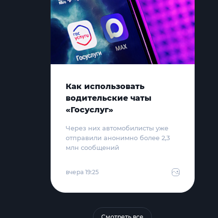
Как использовать
водительские чаты
«Госуслуг»
Через них автомобилисты уже
отправили анонимно более 2,3
млн сообщений
вчера 19:25
Смотреть все