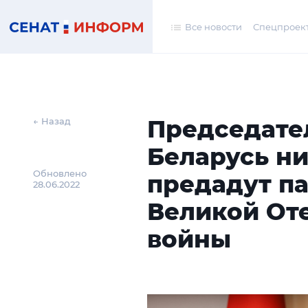
Все новости
Спецпроек
Председател
← Назад
Беларусь ни
Обновлено
предадут па
28.06.2022
Великой От
войны