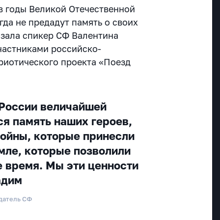
 в годы Великой Отечественной
да не предадут память о своих
азала спикер СФ Валентина
участниками российско-
риотического проекта «Поезд
в России величайшей
ся память наших героев,
войны, которые принесли
мле, которые позволили
е время. Мы эти ценности
дадим
датель СФ