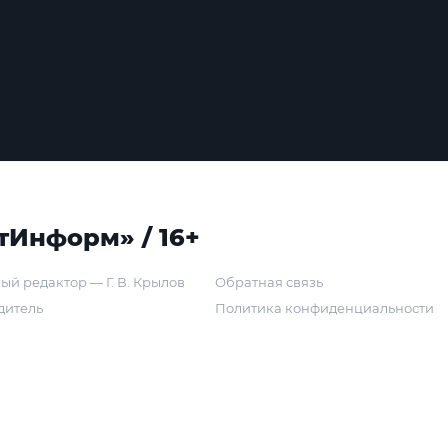
тИнформ» / 16+
ый редактор — Г. В. Крылов
Обратная связь
дитель
Политика конфиденциальности