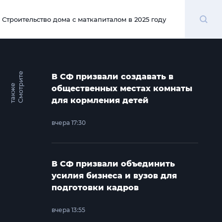
Поиск
Строительство дома с маткапиталом в 2025 году
00:00
С
м
о
т
и
т
е
т
а
к
ж
В СФ призвали создавать в
р
е
общественных местах комнаты
для кормления детей
вчера 17:30
В СФ призвали объединить
усилия бизнеса и вузов для
подготовки кадров
вчера 13:55