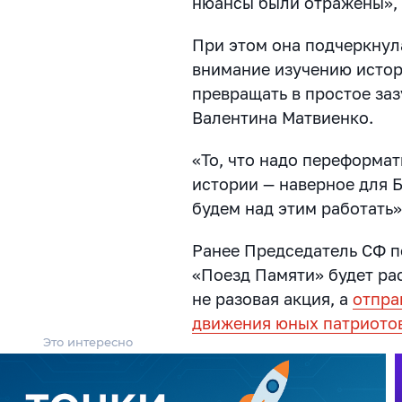
нюансы были отражены», 
При этом она подчеркнул
внимание изучению истор
превращать в простое заз
Валентина Матвиенко.
«То, что надо переформа
истории — наверное для Б
будем над этим работать»
Ранее Председатель СФ п
«Поезд Памяти» будет рас
не разовая акция, а
отпра
движения юных патриото
Это интересно