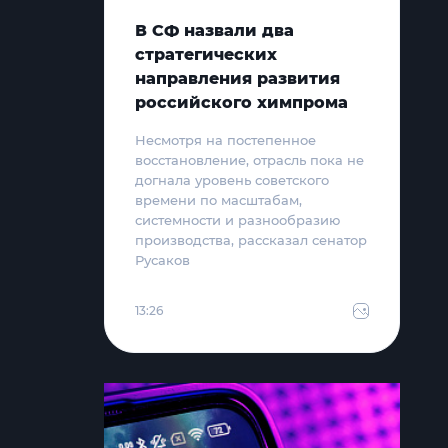
В СФ назвали два
стратегических
направления развития
российского химпрома
Несмотря на постепенное
восстановление, отрасль пока не
догнала уровень советского
времени по масштабам,
системности и разнообразию
производства, рассказал сенатор
Русаков
13:26