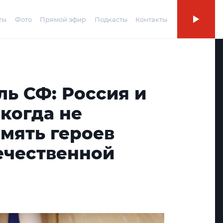
ты
Фото
Прямой эфир
Подкасты
Контакты
ь СФ: Россия и
когда не
мять героев
ечественной