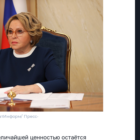
атИнформ/ Пресс-
еличайшей ценностью остаётся