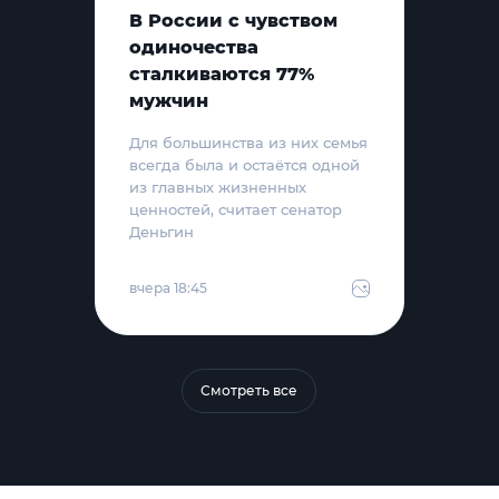
В России с чувством
одиночества
сталкиваются 77%
мужчин
Для большинства из них семья
всегда была и остаётся одной
из главных жизненных
ценностей, считает сенатор
Деньгин
вчера 18:45
Смотреть все