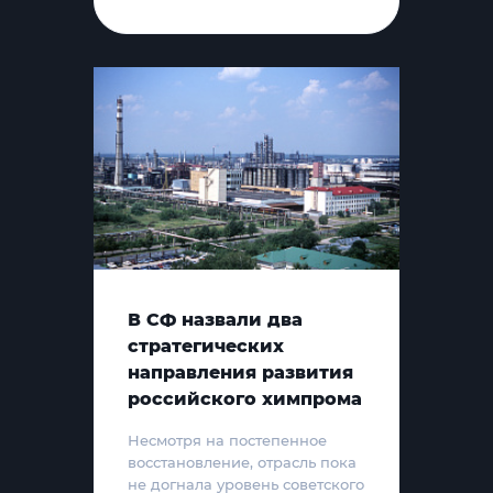
В СФ назвали два
стратегических
направления развития
российского химпрома
Несмотря на постепенное
восстановление, отрасль пока
не догнала уровень советского