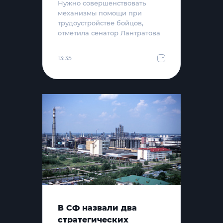
Нужно совершенствовать
механизмы помощи при
трудоустройстве бойцов,
отметила сенатор Лантратова
13:35
В СФ назвали два
стратегических