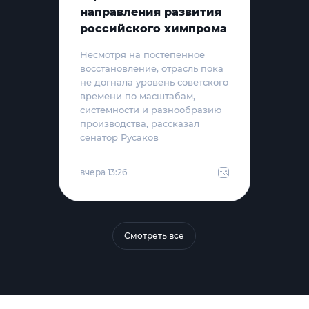
направления развития
российского химпрома
Несмотря на постепенное
восстановление, отрасль пока
не догнала уровень советского
времени по масштабам,
системности и разнообразию
производства, рассказал
сенатор Русаков
вчера 13:26
Смотреть все