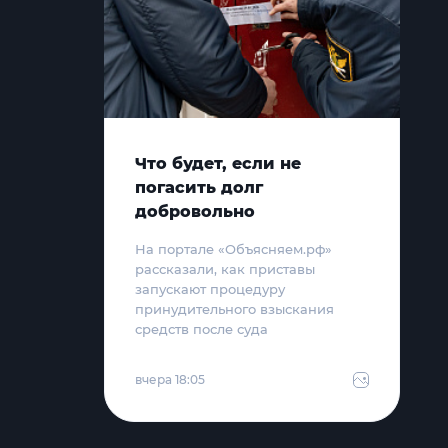
Что будет, если не
погасить долг
добровольно
На портале «Объясняем.рф»
рассказали, как приставы
запускают процедуру
принудительного взыскания
средств после суда
вчера 18:05