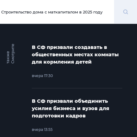
Поиск
Строительство дома с маткапиталом в 2025 году
00:00
С
м
о
т
и
т
е
т
а
к
ж
В СФ призвали создавать в
р
е
общественных местах комнаты
для кормления детей
вчера 17:30
В СФ призвали объединить
усилия бизнеса и вузов для
подготовки кадров
вчера 13:55