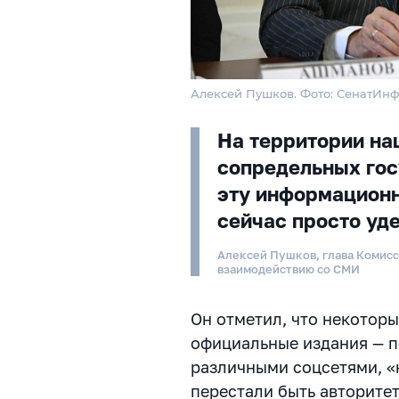
Алексей Пушков. Фото: СенатИн
На территории на
сопредельных гос
эту информационн
сейчас просто уд
Алексей Пушков, глава Комис
взаимодействию со СМИ
Он отметил, что некоторы
официальные издания — п
различными соцсетями, 
перестали быть авторитет