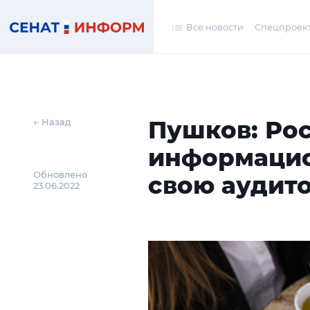
Все новости
Спецпроек
Пушков: Ро
← Назад
информацио
Обновлено
свою аудит
23.06.2022