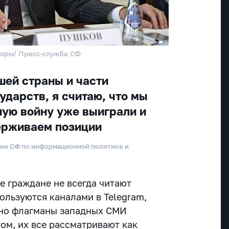
форм/ Пресс-служба СФ
шей страны и части
ударств, я считаю, что мы
ую войну уже выиграли и
ерживаем позиции
сии СФ по информационной политике и
е граждане не всегда читают
ользуются каналами в Telegram,
«но флагманы западных СМИ
ом, их все рассматривают как