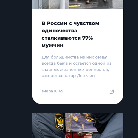
В России с чувством
одиночества
сталкиваются 77%
мужчин
Для большинства из них семья
всегда была и остаётся одной из
главных жизненных ценностей,
считает сенатор Деньгин
вчера 18:45