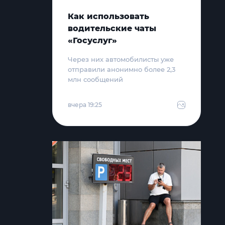
Как использовать
водительские чаты
«Госуслуг»
Через них автомобилисты уже
отправили анонимно более 2,3
млн сообщений
вчера 19:25