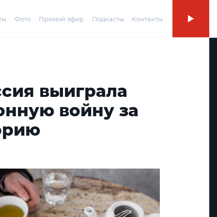
ты
Фото
Прямой эфир
Подкасты
Контакты
ссия выиграла
нную войну за
орию