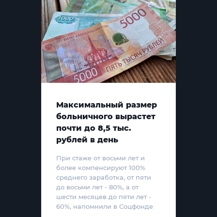
Максимальный размер
больничного вырастет
почти до 8,5 тыс.
рублей в день
При стаже от восьми лет и
более компенсируют 100%
среднего заработка, от пяти
до восьми лет - 80%, а от
шести месяцев до пяти лет -
60%, напомнили в Соцфонде