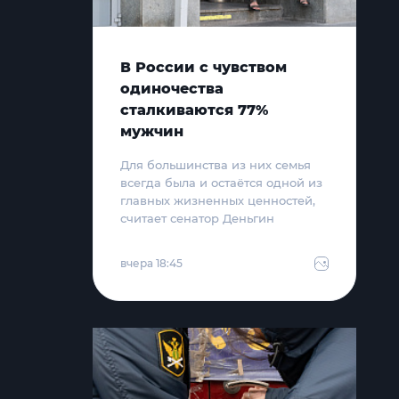
В России с чувством
одиночества
сталкиваются 77%
мужчин
Для большинства из них семья
всегда была и остаётся одной из
главных жизненных ценностей,
считает сенатор Деньгин
вчера 18:45