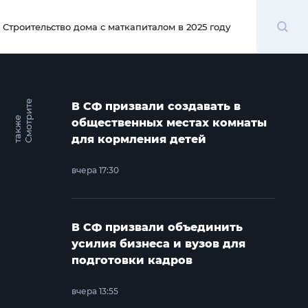
Поиск
Строительство дома с маткапиталом в 2025 году
00:00
С
м
о
т
и
т
е
т
а
к
ж
В СФ призвали создавать в
р
е
общественных местах комнаты
для кормления детей
вчера 17:30
В СФ призвали объединить
усилия бизнеса и вузов для
подготовки кадров
вчера 13:55