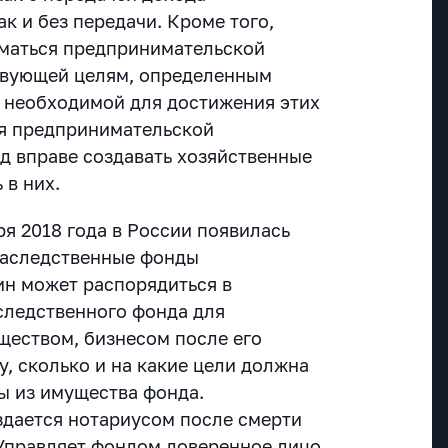
к и без передачи. Кроме того,
иматься предпринимательской
твующей целям, определенным
и необходимой для достижения этих
ия предпринимательской
д вправе создавать хозяйственные
 в них.
ря 2018 года в России появилась
наследственные фонды
ин может распорядиться в
следственного фонда для
еством, бизнесом после его
у, сколько и на какие цели должна
ы из имущества фонда.
дается нотариусом после смерти
Управляет фондом доверенное лицо