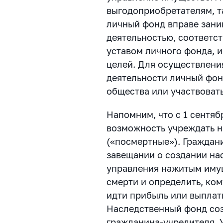
выгодоприобретателям, та
личный фонд вправе зан
деятельностью, соответс
уставом личного фонда, 
целей. Для осуществлен
деятельности личный фон
общества или участвовать
Напомним, что с 1 сентяб
возможность учреждать 
(«посмертные»). Граждан
завещании о создании на
управления нажитым имущ
смерти и определить, ком
идти прибыль или выплат
Наследственный фонд соз
гражданина-учредителя. 