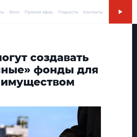
ты
Фото
Прямой эфир
Подкасты
Контакты
огут создавать
ные» фонды для
 имуществом