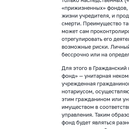
«прижизненных» фондов,
жизни учредителя, и про
смерти. Преимущество так
может сам проконтролиро
отрегулировать его деят
возможные риски. Личны
бессрочно или на опреде
Для этого в Гражданский
фонд» — унитарная неком
учрежденная гражданином
нотариусом, осуществля
этим гражданином или ун
имуществом в соответств
управления. Таким образ
фонд будет являться раз