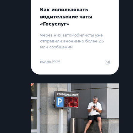
Как использовать
водительские чаты
«Госуслуг»
Через них автомобилисты уже
отправили анонимно более 2,3
млн сообщений
вчера 19:25