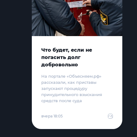
Что будет, если не
погасить долг
добровольно
На портале «Объясняем.рф»
рассказали, как приставы
запускают процедуру
принудительного взыскания
средств после суда
вчера 18:05