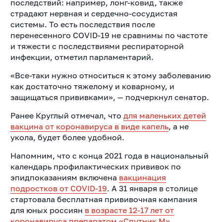
последствий: например, лонг-ковид, также
страдают нервная и сердечно-сосудистая
системы. То есть последствия после
перенесенного COVID-19 не сравнимы по частоте
и тяжести с последствиями респираторной
инфекции, отметил парламентарий.
«Все-таки нужно относиться к этому заболеванию
как достаточно тяжелому и коварному, и
защищаться прививками», — подчеркнул сенатор.
Ранее Круглый
отмечал, что
для маленьких детей
вакцина от коронавируса в виде капель
, а не
укола, будет более удобной.
Напомним, что с конца 2021 года в национальный
календарь профилактических прививок по
эпидпоказаниям включена
вакцинация
подростков от COVID-19
.
А 31 января в столице
стартовала бесплатная прививочная кампания
для юных россиян
в возрасте 12-17 лет от
коронавируса препаратом «Спутник М»
.