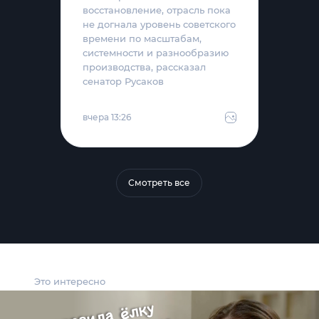
восстановление, отрасль пока
не догнала уровень советского
времени по масштабам,
системности и разнообразию
производства, рассказал
сенатор Русаков
вчера 13:26
Смотреть все
Это интересно