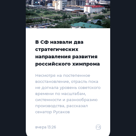
В СФ назвали два
стратегических
направления развития
российского химпрома
Несмотря на постепенное
восстановление, отрасль пока
не догнала уровень советского
времени по масштабам,
системности и разнообразию
производства, рассказал
сенатор Русаков
вчера 13:26