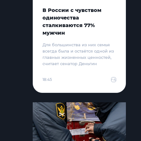
В России с чувством
одиночества
сталкиваются 77%
мужчин
Для большинства из них семья
всегда была и остаётся одной из
главных жизненных ценностей,
считает сенатор Деньгин
18:45