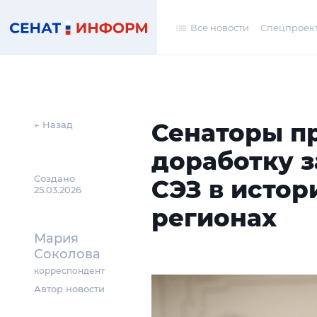
Все новости
Спецпроек
Сенаторы п
← Назад
доработку 
Создано
СЭЗ в истор
25.03.2026
регионах
Мария
Соколова
корреспондент
Автор новости