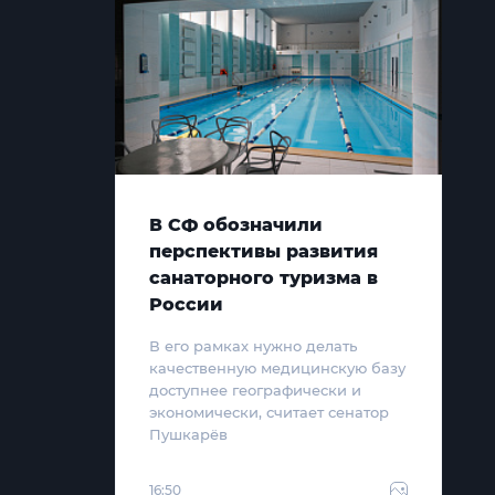
В СФ обозначили
перспективы развития
санаторного туризма в
России
В его рамках нужно делать
качественную медицинскую базу
доступнее географически и
экономически, считает сенатор
Пушкарёв
16:50