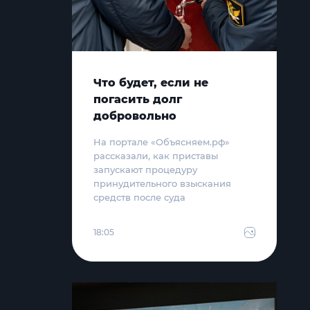
Что будет, если не
погасить долг
добровольно
На портале «Объясняем.рф»
рассказали, как приставы
запускают процедуру
принудительного взыскания
средств после суда
18:05