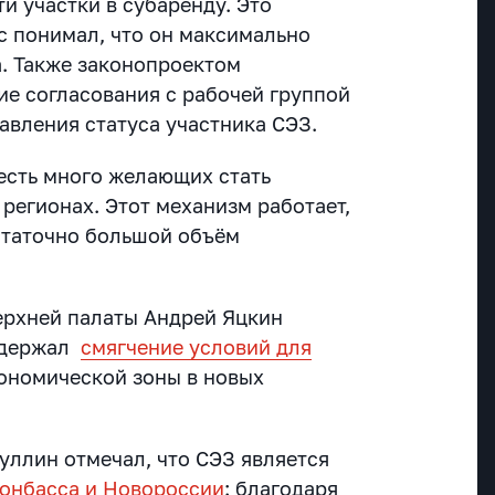
ти участки в субаренду. Это
с понимал, что он максимально
. Также законопроектом
е согласования с рабочей группой
авления статуса участника СЭЗ.
 есть много желающих стать
регионах. Этот механизм работает,
статочно большой объём
ерхней палаты Андрей Яцкин
ддержал
смягчение условий для
ономической зоны в новых
уллин отмечал, что СЭЗ является
Донбасса и Новороссии
: благодаря