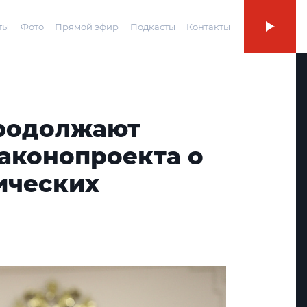
ты
Фото
Прямой эфир
Подкасты
Контакты
родолжают
законопроекта о
ических