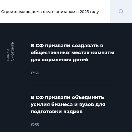
Поиск
Строительство дома с маткапиталом в 2025 году
00:00
С
м
о
т
и
т
е
т
а
к
ж
В СФ призвали создавать в
р
е
общественных местах комнаты
для кормления детей
17:30
В СФ призвали объединить
усилия бизнеса и вузов для
подготовки кадров
13:55