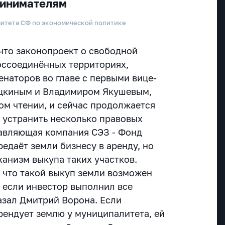
ринимателям
митета СФ по экономической политике
что законопроект о свободной
оссоединённых территориях,
енаторов во главе с первыми вице-
цкиным и Владимиром Якушевым,
ом чтении, и сейчас продолжается
т устранить несколько правовых
авляющая компания СЭЗ - Фонд
редаёт земли бизнесу в аренду, но
ханизм выкупа таких участков.
, что такой выкуп земли возможен
, если инвестор выполнил все
азал Дмитрий Ворона. Если
ендует землю у муниципалитета, ей