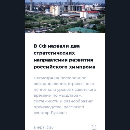
В СФ назвали два
стратегических
направления развития
российского химпрома
Несмотря на постепенное
восстановление, отрасль пока
не догнала уровень советского
времени по масштабам,
системности и разнообразию
производства, рассказал
сенатор Русаков
вчера 13:26