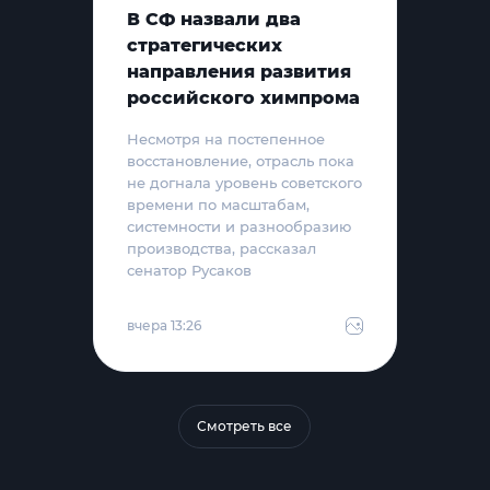
В СФ назвали два
стратегических
направления развития
российского химпрома
Несмотря на постепенное
восстановление, отрасль пока
не догнала уровень советского
времени по масштабам,
системности и разнообразию
производства, рассказал
сенатор Русаков
вчера 13:26
Смотреть все