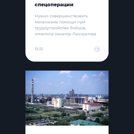
спецоперации
Нужно совершенствовать
механизмы помощи при
трудоустройстве бойцов,
отметила сенатор Лантратова
13:35