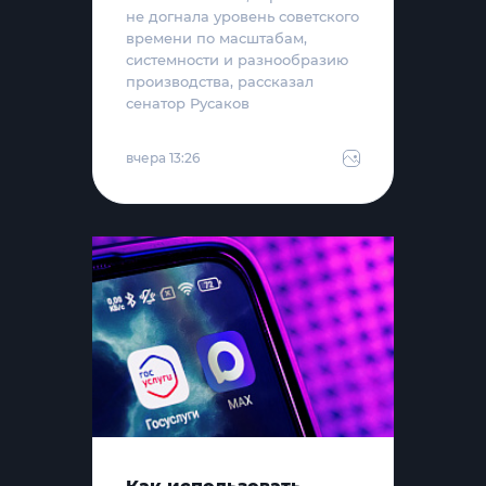
не догнала уровень советского
времени по масштабам,
системности и разнообразию
производства, рассказал
сенатор Русаков
вчера 13:26