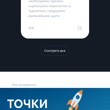
необходимо сделать
скриншоты переписки и
тщательно продумать
дальнейшие шаги
11:10
Смотреть все
Это интересно