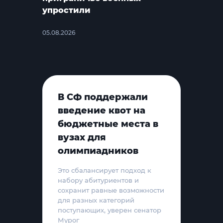
упростили
05.08.2026
В СФ поддержали
введение квот на
бюджетные места в
вузах для
олимпиадников
Это сбалансирует подход к
набору абитуриентов и
сохранит равные возможности
для разных категорий
поступающих, уверен сенатор
Мурог