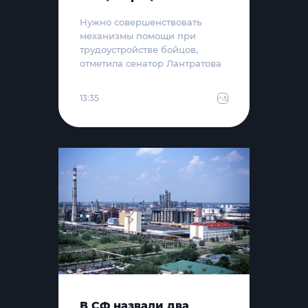
Нужно совершенствовать
механизмы помощи при
трудоустройстве бойцов,
отметила сенатор Лантратова
13:35
В СФ назвали два