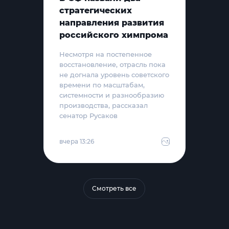
стратегических
направления развития
российского химпрома
Несмотря на постепенное
восстановление, отрасль пока
не догнала уровень советского
времени по масштабам,
системности и разнообразию
производства, рассказал
сенатор Русаков
вчера 13:26
Смотреть все