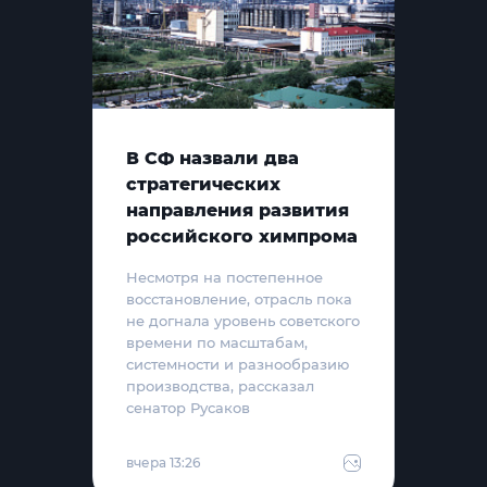
В СФ назвали два
стратегических
направления развития
российского химпрома
Несмотря на постепенное
восстановление, отрасль пока
не догнала уровень советского
времени по масштабам,
системности и разнообразию
производства, рассказал
сенатор Русаков
вчера 13:26