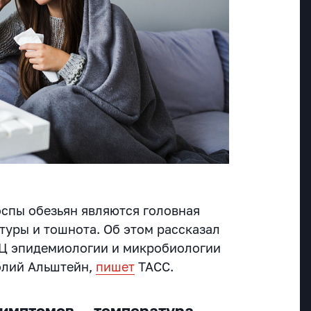
спы обезьян являются головная
туры и тошнота. Об этом рассказал
ИЦ эпидемиологии и микробиологии
олий Альштейн,
пишет
ТАСС.
имптомов — температура,