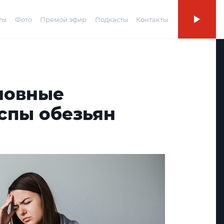
ты
Фото
Прямой эфир
Подкасты
Контакты
новные
спы обезьян