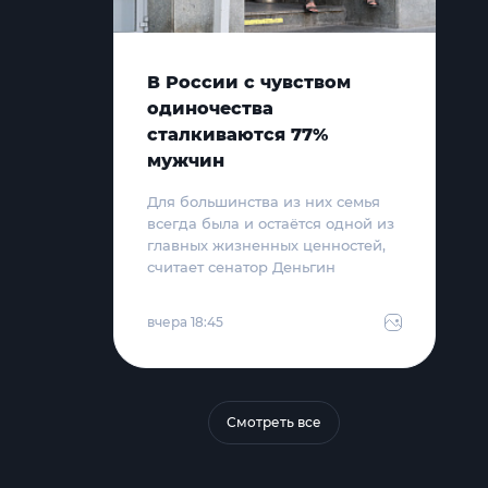
В России с чувством
одиночества
сталкиваются 77%
мужчин
Для большинства из них семья
всегда была и остаётся одной из
главных жизненных ценностей,
считает сенатор Деньгин
вчера 18:45
Смотреть все