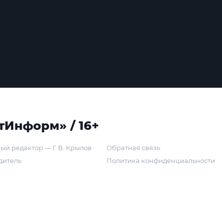
тИнформ» / 16+
ый редактор — Г. В. Крылов
Обратная связь
дитель
Политика конфиденциальности