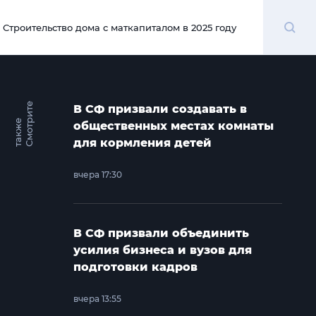
Поиск
Строительство дома с маткапиталом в 2025 году
00:00
С
м
о
т
и
т
е
т
а
к
ж
В СФ призвали создавать в
р
е
общественных местах комнаты
для кормления детей
вчера 17:30
В СФ призвали объединить
усилия бизнеса и вузов для
подготовки кадров
вчера 13:55