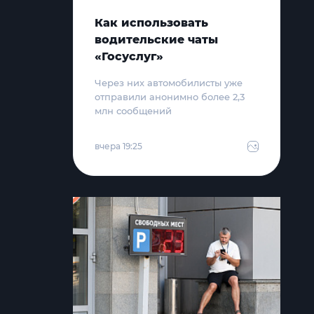
Как использовать
водительские чаты
«Госуслуг»
Через них автомобилисты уже
отправили анонимно более 2,3
млн сообщений
вчера 19:25