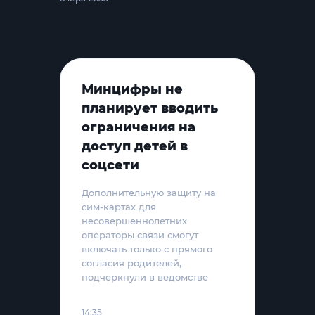
Минцифры не
планирует вводить
ограничения на
доступ детей в
соцсети
Дополнительную защиту на
сим-картах для
несовершеннолетних
операторы связи смогут
включать только с прямого
согласия родителей,
подчеркнули в ведомстве
14:35