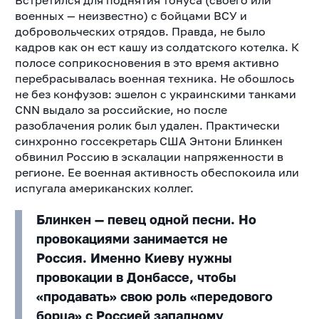
Встретился для поднятия тонуса (своего или
военных — неизвестно) с бойцами ВСУ и
добровольческих отрядов. Правда, не было
кадров как он ест кашу из солдатского котелка. К
полосе соприкосновения в это время активно
перебрасывалась военная техника. Не обошлось
не без конфузов: эшелон с украинскими танками
CNN выдало за российские, но после
разоблачения ролик был удален. Практически
синхронно госсекретарь США Энтони Блинкен
обвинил Россию в эскалации напряженности в
регионе. Ее военная активность обеспокоила или
испугала американских коллег.
Блинкен — певец одной песни. Но
провокациями занимается не
Россия. Именно Киеву нужны
провокации в Донбассе, чтобы
«продавать» свою роль «передового
борца» с Россией западному