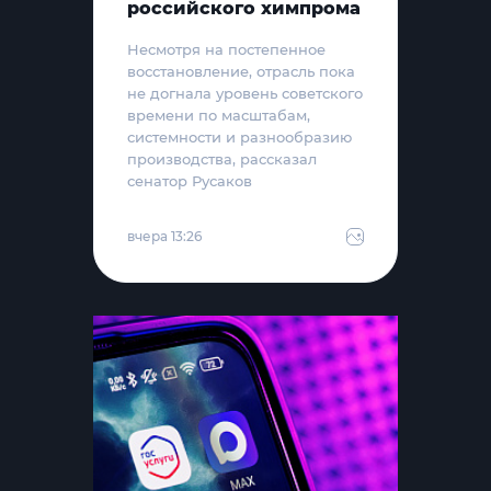
российского химпрома
Несмотря на постепенное
восстановление, отрасль пока
не догнала уровень советского
времени по масштабам,
системности и разнообразию
производства, рассказал
сенатор Русаков
вчера 13:26